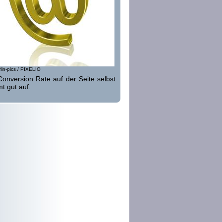
lin-pics / PIXELIO
nversion Rate auf der Seite selbst
t gut auf.